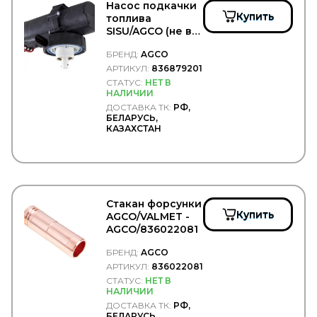
Airogear
Насос подкачки
AIRTECH
Купить
топлива
AIRTEX
SISU/AGCO (не в
AISAN
сборе, только
БРЕНД:
AGCO
AISIN
насос!) -
AGCO/836879201
АРТИКУЛ:
836879201
AJUSA
AKEBONO
СТАТУС:
НЕТ В
НАЛИЧИИ
ALCA
ДОСТАВКА ТК:
РФ,
ALCAN
БЕЛАРУСЬ,
ALFA CAR
КАЗАХСТАН
ALKAR
ALKO
ALLIED NIPPON
Alon
ALUCAR
Стакан форсунки
AMC
Купить
AGCO/VALMET -
AMD
AGCO/836022081
ANDAC
ANDTECH
БРЕНД:
AGCO
APEX
АРТИКУЛ:
836022081
ARNOTT
СТАТУС:
НЕТ В
ASA
НАЛИЧИИ
ASAM
ДОСТАВКА ТК:
РФ,
ASHIKA
БЕЛАРУСЬ,