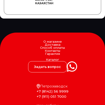
ASPOECK
КАЗАХСТАН
ASPOKEM
ASSO
ASTERRO
ASVA
AT
AT Tuote
ATD
ATE
О магазине
AUDI
Доставка
AUGER
Способ оплаты
Контакты
AUTO-GUR
Гарантия
AUTOCAR
Каталог
Autofamily
AUTOFREN
Задать вопрос
AUTOFREN SEINSA
AUTOMANN
AutoPartS
AutoTechteile
Петрозаводск
AVA
+7 (8142) 56 9999
Avex
AVS
+7 (911) 051 7000
AVTECH