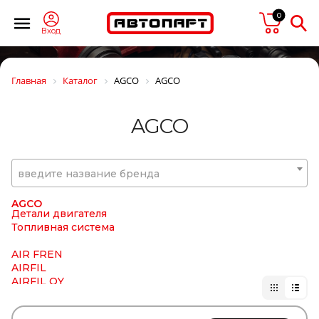
0
Вход
555
ABRO
ABS
Главная
Каталог
AGCO
AGCO
AD
ADAICO
ADI
AGCO
AE
AEOLUS
AFM
AG Diesel
введите название бренда
AGAMA
AGC Automotive
AGCO
Детали двигателя
Топливная система
AIR FREN
AIRFIL
AIRFIL OY
AIRKRAFT
AIRLINE