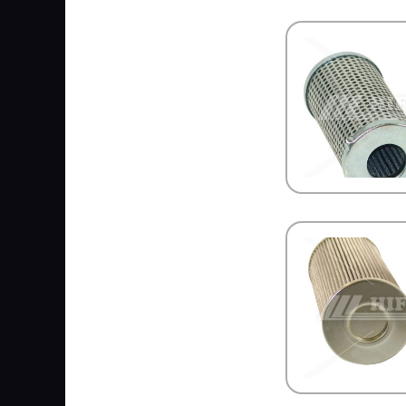
KAMAZ
KAMOKA
KARCHER
KASHIYAMA
KAWE
KERRY
KESLA
KIA
KING
KKK
KLOKKERHOLM
KM Auto Technik
KN
KNECHT
KNORR BREMSE
KOMATSU
KONGSBERG
KONI
KONIG
KOYO
KRAUF
KROMBERG
KRONE
KUDO