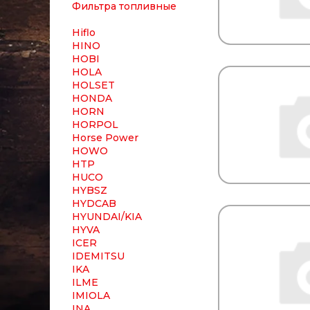
Фильтра топливные
Hiflo
HINO
HOBI
HOLA
HOLSET
HONDA
HORN
HORPOL
Horse Power
HOWO
HTP
HUCO
HYBSZ
HYDCAB
HYUNDAI/KIA
HYVA
ICER
IDEMITSU
IKA
ILME
IMIOLA
INA