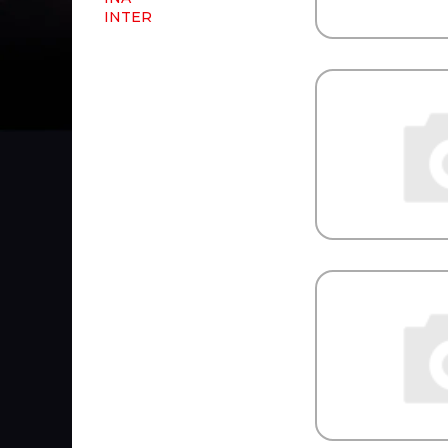
INTER
INTERNATIONAL
ISKRA
ISUZU
JAGUAR
JAPANPARTS
JCB
JIKIU
JMC
JOHN DEERE
JONIX
JOST
JP GROUP
JT
JTC
JURATEC
JURID
JYKI
K+F
KACMAZLAR
KAHVECI
KALE
KALMAR