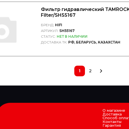
Фильтр гидравлический TAMROCK 
Filter/SH55167
БРЕНД:
HIFI
АРТИКУЛ:
SH55167
СТАТУС:
НЕТ В НАЛИЧИИ
ДОСТАВКА ТК:
РФ, БЕЛАРУСЬ, КАЗАХСТАН
1
2
О магазине
Доставка
Способ опла
Контакты
Гарантия