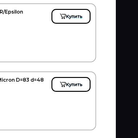
/Epsilon
Купить
icron D=83 d=48
Купить