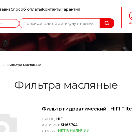
тавка
Способ оплаты
Контакты
Гарантия
В
Фильтра масляные
Фильтра масляные
Фильтр гидравлический - HIFI Filt
БРЕНД:
HIFI
АРТИКУЛ:
SH63744
СТАТУС:
НЕТ В НАЛИЧИИ