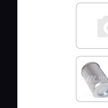
LUMAG
LUZAR
LYNXauto
MAGNETI MARELLI
MAHLE
MAJORSELL
MAN
MANDO
MANN FILTER
MANNOL
MANSONS
MANTIS
MAPCO
Markkinointi MUIKKU OY
MARS
MARSHALL
MASTER POWER
MASUMA
MATADOR
MaxLight
MAY
MAZ
MAZDA
MCBEE