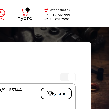
0
Петрозаводск
+7 (8142) 56 9999
пусто
ход
+7 (911) 051 7000
er/SH63744
Купить