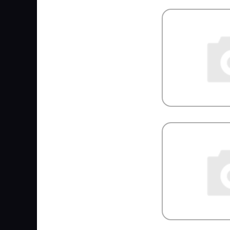
KURTSAN
L1
LADA
LAND ROVER
LASO
LAVR
LEDO
LEMA
LEMFORDER
LEMMERZ
LESJOFORS
LICOTA
LIFAN
LIQUI MOLY
Loctite
LOEBRO
LOGLIFT
LOHR
LOKHEN SRL
LOYA
LPR
LUBER FINER
LUK