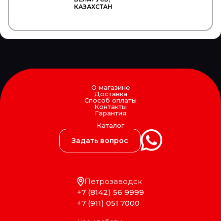
Hiflo
КАЗАХСТАН
HINO
HOBI
HOLA
HOLSET
HONDA
HORN
HORPOL
Horse Power
О магазине
HOWO
Доставка
HTP
Способ оплаты
Контакты
HUCO
Гарантия
HYBSZ
Каталог
HYDCAB
HYUNDAI/KIA
Задать вопрос
HYVA
ICER
IDEMITSU
IKA
Петрозаводск
ILME
+7 (8142) 56 9999
IMIOLA
INA
+7 (911) 051 7000
INTER