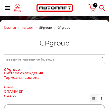
GIGANT
Gigawatt
0
GISLAVED
Вход
GiTi
GKN
Gleid
Главная
Каталог
GPgroup
GPgroup
GLOBELT
GLYCO
GMAK
GPgroup
GMB
GOETZE
GOODWILL
GOODYEAR/SPRINGRIDE
введите название бренда
GORDON
GOROAD
GPgroup
Система охлаждения
Тормозная система
GRAF
GRAMMER
GRASS
GREAT WALL
GSP