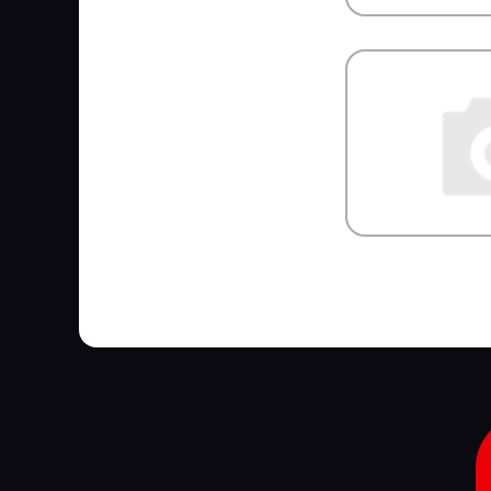
STEINHOFF
STELS
SUBARU
SUER
SUNFAB
SUNRISE
SUPROTEC
SUZUKI
SV
SVM
SWAG
SWF
TABOC
TangDe
TATRA
TD
TE PARTS
TEBOIL
Technische Trumpf (НПО
Химсинтез)
TECHNO BRAKE
TEMPLIN
TERMAL
TERMOTEC