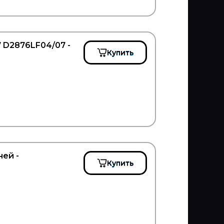
 D2876LF04/07 -
Купить
ей -
Купить