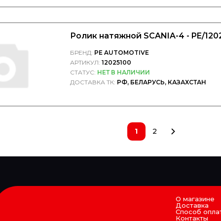
Ролик натяжной SCANIA-4 - PE/120
БРЕНД:
PE AUTOMOTIVE
АРТИКУЛ:
12025100
СТАТУС:
НЕТ В НАЛИЧИИ
ДОСТАВКА ТК:
РФ, БЕЛАРУСЬ, КАЗАХСТАН
1
2
О магазине
Доставка
Способ опла
Контакты