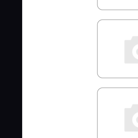
REPLICA
RINGFEDER
RIVAL
ROADHOUSE
Rock Force
ROKINGER
ROLF
ROLLING
RoS&B
ROSTAR
ROTA
RTS
Rubbolite
RUBENA
RUNWAY
RUVILLE
S&C MOTORI
S&K
S&K GMBH
SACHS
SAF
SAKURA
SAMKO
SAMPA