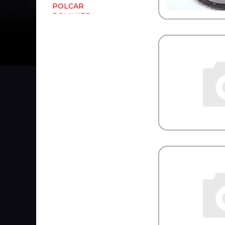
POLCAR
POMMIER
PORSCHE
POWERMAX
PRESSOL
PRESTOLITE
PRESTOLITE ELECTRIC
PRIME-RIDE
ProVia (brand Wabco)
PULLMAN
Quattro Freni
Quattro Freni
RACOR
RAPIT
RAUFOSS
Raybestos
Real S.p.a.
REIKANEN
REINZ
REMSA
REN PAR
REN-PAR
RENAULT