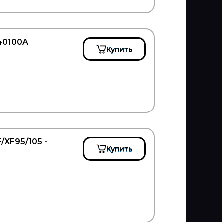
040100A
Купить
XF95/105 -
Купить