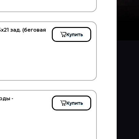
21 зад. (беговая
Купить
рды -
Купить