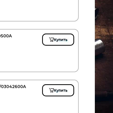
0500A
Купить
E/03042600A
Купить