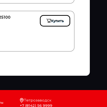
25100
Купить
Петрозаводск
ты
+7 (8142) 56 9999