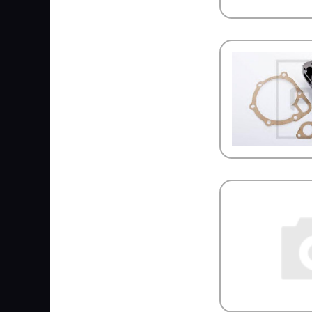
SAND
SANZ
Sasic
SAT
Sauer
SCANIA
SCHMITZ
SCHNEIDER
SCHOMAECKER
SCHUTZ
SCHWITZER
SDLG
Se-M
SEINTEX
SENSOR
SEPAR
SERTPLAS
SEVEN DIESEL
SF Filter
Shaanxi
Shacman
SHELL
SIDEM
SIEGEL Automotive