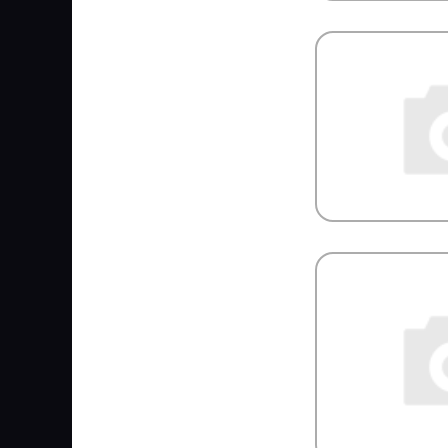
SIGNEDA
SIM
SIMPECO
SINTEC
SIRIT
SISU
SK
SKF
SM
SMB
SNR
Solers
SONDER
SORL
SPAL
SPICER
SPIDAN
SRP
SsangYong
STABILUS
STARKMEISTER
STARTEC
STARTVOLT