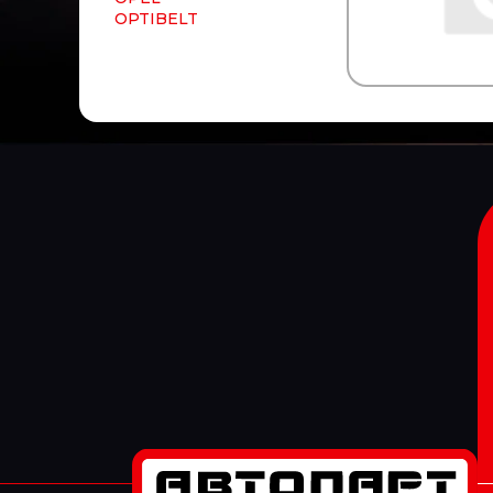
OPTIBELT
OPTIMAL
ORIS
ORLANDI
OSRAM
Ot-Sa
PAI
PAJAKULMA
PALFINGER
PARKER
PARLOK
Parts-Mall
PartStock
PATRON
PAYEN
PE
Penta
PERKINS
PERREXI
PEUGEOT/CITROEN
PHILIPS
PHOENIX
PIERBURG