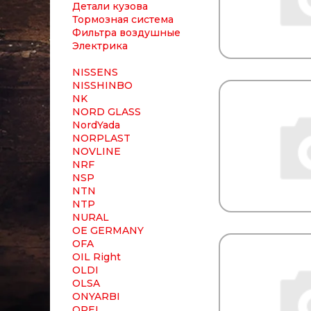
Детали кузова
Тормозная система
Фильтра воздушные
Электрика
NISSENS
NISSHINBO
NK
NORD GLASS
NordYada
NORPLAST
NOVLINE
NRF
NSP
NTN
NTP
NURAL
OE GERMANY
OFA
OIL Right
OLDI
OLSA
ONYARBI
OPEL