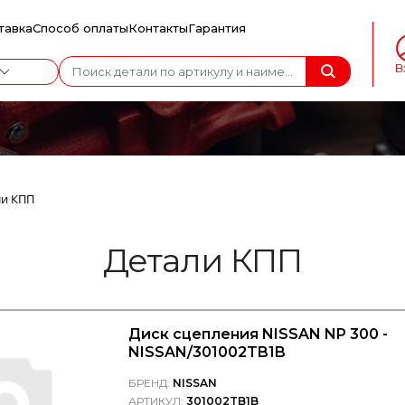
тавка
Способ оплаты
Контакты
Гарантия
В
ли КПП
Детали КПП
Диск сцепления NISSAN NP 300 -
NISSAN/301002TB1B
БРЕНД:
NISSAN
АРТИКУЛ:
301002TB1B