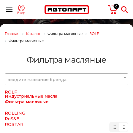
RAPIT
0
RAUFOSS
Raybestos
Вход
Real S.p.a.
REIKANEN
REINZ
Главная
Каталог
Фильтра масляные
ROLF
REMSA
Фильтра масляные
REN PAR
REN-PAR
RENAULT
Фильтра масляные
REPLICA
RINGFEDER
RIVAL
ROADHOUSE
введите название бренда
Rock Force
ROKINGER
ROLF
Индустриальные масла
Фильтра масляные
ROLLING
RoS&B
ROSTAR
ROTA