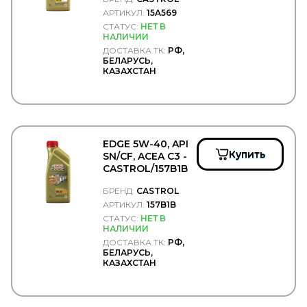
CASTROL/15A569
FOTON
АРТИКУЛ:
15A569
FP-DIESEL
СТАТУС:
НЕТ В
FRAM
НАЛИЧИИ
FRANZ SAUERMANN
ДОСТАВКА ТК:
РФ,
FRAS-LE
БЕЛАРУСЬ,
КАЗАХСТАН
FRECCIA
FREENCO
FREIGHTLINER
FREMAX
FRENKIT
FRENOTRUCK
EDGE 5W-40, API
FRIGAIR
Купить
SN/CF, ACEA C3 -
FRISTOM
CASTROL/157B1B
FSS
FTE
БРЕНД:
CASTROL
GABRIEL
АРТИКУЛ:
157B1B
GARNET
СТАТУС:
НЕТ В
НАЛИЧИИ
GARRET
ДОСТАВКА ТК:
РФ,
GATES
БЕЛАРУСЬ,
GAZ
КАЗАХСТАН
GBrake
GENERAL MOTORS
GENERAL RICAMBI