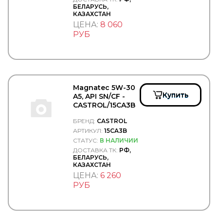
COSIBO
БЕЛАРУСЬ,
КАЗАХСТАН
COSPEL
COVIND
ЦЕНА:
8 060
CRAFT
РУБ
CTR
CUMMINS
CUYMAR
DAEWOO
DAF
Magnatec 5W-30
DAHL
Купить
A5, API SN/CF -
DAKEN
CASTROL/15CA3B
DANA
Darwin Plus
БРЕНД:
CASTROL
DAYCO
АРТИКУЛ:
15CA3B
DAYTON
СТАТУС:
В НАЛИЧИИ
DEFA
ДОСТАВКА ТК:
РФ,
DELCO REMY
БЕЛАРУСЬ,
DELPHI
КАЗАХСТАН
DELTA
ЦЕНА:
6 260
Delta Autotechnik
РУБ
DENSO
DEPO
DETROIT DIESEL