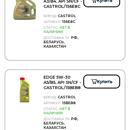
Купить
A3/B4, API SN/CF -
ERREVI
CASTROL/156E8C
ESCO
ETP
БРЕНД:
CASTROL
EUROEX
АРТИКУЛ:
156E8C
EUROFLEX
СТАТУС:
НЕТ В
НАЛИЧИИ
EUROLITES
EUROPART
ДОСТАВКА ТК:
РФ,
БЕЛАРУСЬ,
Exedy
КАЗАХСТАН
EXIDE
EXIT
EXOVO
F-CORE
FA1
FAD
EDGE 5W-30
Купить
FAE
A5/B5, API SN/CF -
FAG
CASTROL/15BEB8
FAIR
БРЕНД:
CASTROL
FAST
АРТИКУЛ:
15BEB8
FAW
СТАТУС:
НЕТ В
FEBEST
НАЛИЧИИ
FEBI
ДОСТАВКА ТК:
РФ,
Federal Mogul
БЕЛАРУСЬ,
FENNO
КАЗАХСТАН