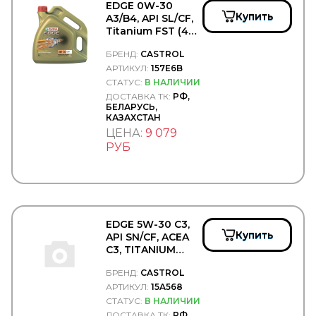
CF S.r.l.
EDGE 0W-30
CFT
Купить
A3/B4, API SL/CF,
CGA
Titanium FST (4л.)
CGR
- CASTROL/157E6B
БРЕНД:
CASTROL
CHAMPION
АРТИКУЛ:
157E6B
CHEVROLET
CHRYSLER
СТАТУС:
В НАЛИЧИИ
CINPAL
ДОСТАВКА ТК:
РФ,
БЕЛАРУСЬ,
CIPEC
КАЗАХСТАН
CNC
ЦЕНА:
9 079
COBAT-TITAN-ARCTIC
РУБ
Cobra Tuning
COJALI
COLAERT
COMBO
COMMA
Concord
EDGE 5W-30 C3,
Connect
Купить
API SN/CF, ACEA
CONTINENTAL
C3, TITANIUM
CONTITECH
FST™ 4л. -
Convitex
БРЕНД:
CASTROL
CASTROL/15A568
COPAR
АРТИКУЛ:
15A568
CORIV
СТАТУС:
В НАЛИЧИИ
CORTECO
ДОСТАВКА ТК:
РФ,