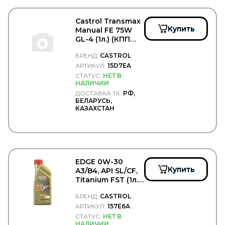
DEUTZ
Diamond
DID
Castrol Transmax
Купить
DIFA
Manual FE 75W
DIMEX
GL-4 (1л.) (КПП
DINEX
Ford Transit) -
БРЕНД:
CASTROL
CASTROL/15D7EA
DIRECT PARTS
АРТИКУЛ:
15D7EA
DITAS
СТАТУС:
НЕТ В
DOKA
НАЛИЧИИ
DOLZ
ДОСТАВКА ТК:
РФ,
DOMAR
БЕЛАРУСЬ,
DOMINANT
КАЗАХСТАН
DON (TMD Friction Group)
DONALDSON
DONGFENG
DONGIL
Doosan
EDGE 0W-30
DOTA
Купить
A3/B4, API SL/CF,
DPH
Titanium FST (1л.)
DPIA
- CASTROL/157E6A
DT Spare Parts
БРЕНД:
CASTROL
DTP (Diesel Truck Parts)
АРТИКУЛ:
157E6A
DUNLOP
СТАТУС:
НЕТ В
Durbloc
НАЛИЧИИ