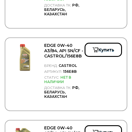
DUROLINE
ДОСТАВКА ТК:
РФ,
EATON
БЕЛАРУСЬ,
EBERSPACHER
КАЗАХСТАН
EBS
EDCON
EDS
EDSCHA/SESAM
EGE FREN
EDGE 0W-40
Ege Rot
Купить
A3/B4, API SN/CF -
EGEROT
CASTROL/156E8B
EGR
EKOFIL
БРЕНД:
CASTROL
ELEMENT
АРТИКУЛ:
156E8B
ELF
СТАТУС:
НЕТ В
ELRING
НАЛИЧИИ
EMEK
ДОСТАВКА ТК:
РФ,
ENEOS
БЕЛАРУСЬ,
КАЗАХСТАН
Enterprise
Epistar
EPSILON
ERA
ERGON
ERICH JAEGER
EDGE 0W-40
ERMAX