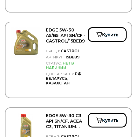
Fenox
FERODO
FERSA
FG WILSON
FIAT
EDGE 5W-30
Filter A.G.
Купить
A5/B5, API SN/CF -
Filter AG
CASTROL/15BEB9
Filtrec
Filtromex
БРЕНД:
CASTROL
FILTRON
АРТИКУЛ:
15BEB9
FIORM
СТАТУС:
НЕТ В
FIRAD
НАЛИЧИИ
FIRESTONE
ДОСТАВКА ТК:
РФ,
FIXAR
БЕЛАРУСЬ,
FLEETGUARD
КАЗАХСТАН
FLEXLINE
FOMAR ROULUNDS
FORCEKRAFT
FORCH
FORD
EDGE 5W-30 C3,
FORMPART
Купить
API SN/CF, ACEA
FORMPARTS
C3, TITANIUM
FORSAGE
FST™ -
Forward
БРЕНД:
CASTROL