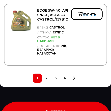
GENIRPARTS
GEPAR
GEREP
EDGE 5W-40, API
Купить
GF
SN/CF, ACEA C3 -
CASTROL/157B1C
GIGANT
Gigawatt
БРЕНД:
CASTROL
GISLAVED
АРТИКУЛ:
157B1C
GiTi
СТАТУС:
НЕТ В
GKN
НАЛИЧИИ
Gleid
ДОСТАВКА ТК:
РФ,
GLOBELT
БЕЛАРУСЬ,
GLYCO
КАЗАХСТАН
GMAK
GMB
GOETZE
GOODWILL
GOODYEAR/SPRINGRIDE
1
2
3
4
GORDON
GOROAD
GPgroup
GRAF
GRAMMER
GRASS
GREAT WALL