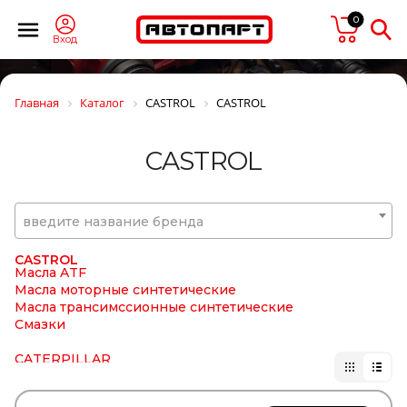
BRIAB
Brisk
0
BRITAX
Вход
BSG
CAFFARO
CALIX
Главная
Каталог
CASTROL
CASTROL
CAMOZZI
CARDONE
CAREX
CASTROL
CARGEN
CARGO
CARGO FLOOR
CARTFUL
введите название бренда
CASE
CASTELLO
CASTROL
Масла ATF
Масла моторные синтетические
Масла трансимссионные синтетические
Смазки
CATERPILLAR
CDC
CEI