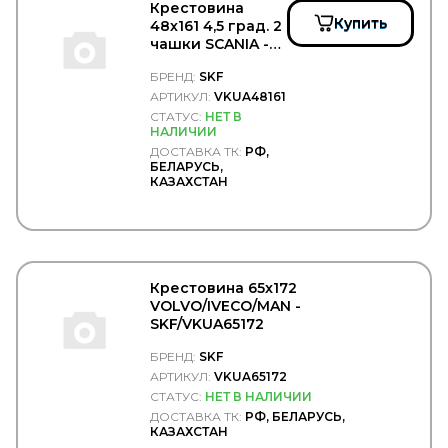
SNR
Крестовина
Solers
Купить
48х161 4,5 град. 2
SONDER
чашки SCANIA -
SORL
SKF/VKUA48161
БРЕНД:
SKF
SPAL
АРТИКУЛ:
VKUA48161
SPICER
SPIDAN
СТАТУС:
НЕТ В
НАЛИЧИИ
SRP
ДОСТАВКА ТК:
РФ,
SsangYong
БЕЛАРУСЬ,
STABILUS
КАЗАХСТАН
STARKMEISTER
STARTEC
STARTVOLT
STEINHOFF
STELS
Крестовина 65x172
SUBARU
VOLVO/IVECO/MAN -
SUER
SKF/VKUA65172
SUNFAB
SUNRISE
БРЕНД:
SKF
SUPROTEC
АРТИКУЛ:
VKUA65172
SUZUKI
СТАТУС:
НЕТ В НАЛИЧИИ
SV
ДОСТАВКА ТК:
РФ, БЕЛАРУСЬ,
SVM
КАЗАХСТАН
SWAG