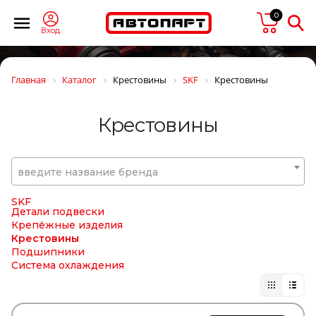
SERTPLAS
SEVEN DIESEL
0
SF Filter
Вход
Shaanxi
Shacman
SHELL
Главная
Каталог
Крестовины
SKF
Крестовины
SIDEM
SIEGEL Automotive
SIGNEDA
Крестовины
SIM
SIMPECO
SINTEC
SIRIT
введите название бренда
SISU
SK
SKF
Детали подвески
Крепёжные изделия
Крестовины
Подшипники
Система охлаждения
SM
SMB