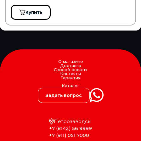
SWF
TABOC
Купить
TangDe
TATRA
TD
TE PARTS
TEBOIL
Technische Trumpf (НПО Химсинтез)
TECHNO BRAKE
TEMPLIN
О магазине
TERMAL
Доставка
TERMOTEC
Способ оплаты
Контакты
TESLA TEHNICS
Гарантия
Tetu
Каталог
TEXTAR
THULE
Задать вопрос
TIGAR
TIMKEN
TIPTOPOL
TITAN
Петрозаводск
TITANX
+7 (8142) 56 9999
TMT
+7 (911) 051 7000
TOPCOVER