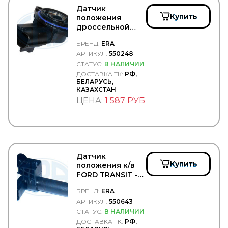
FRAM
Датчик
FRANZ SAUERMANN
Купить
положения
FRAS-LE
дроссельной
FRECCIA
заслонки FORD
FREENCO
БРЕНД:
ERA
FOCUS -
FREIGHTLINER
ERA/550248
АРТИКУЛ:
550248
FREMAX
СТАТУС:
В НАЛИЧИИ
FRENKIT
ДОСТАВКА ТК:
РФ,
FRENOTRUCK
БЕЛАРУСЬ,
FRIGAIR
КАЗАХСТАН
FRISTOM
ЦЕНА:
1 587 РУБ
FSS
FTE
GABRIEL
GARNET
GARRET
GATES
Датчик
Купить
GAZ
положения к/в
GBrake
FORD TRANSIT -
ERA/550643
GENERAL MOTORS
БРЕНД:
ERA
GENERAL RICAMBI
АРТИКУЛ:
550643
GENIRPARTS
СТАТУС:
В НАЛИЧИИ
GEPAR
ДОСТАВКА ТК:
РФ,
GEREP