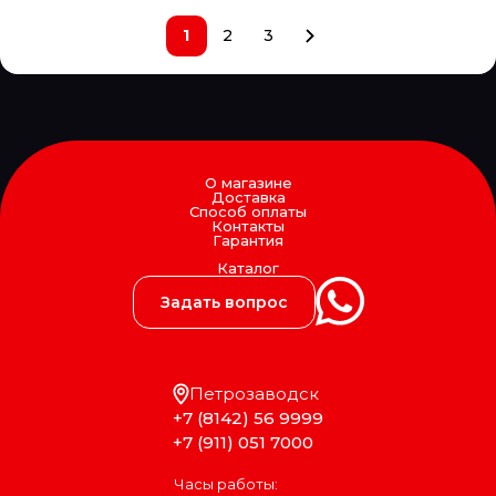
LAND ROVER
LASO
1
2
3
LAVR
LEDO
LEMA
LEMFORDER
LEMMERZ
LESJOFORS
LICOTA
О магазине
Доставка
LIFAN
Способ оплаты
LIQUI MOLY
Контакты
Гарантия
Loctite
LOEBRO
Каталог
LOGLIFT
Задать вопрос
LOHR
LOKHEN SRL
LOYA
LPR
LUBER FINER
Петрозаводск
LUK
+7 (8142) 56 9999
LUMAG
+7 (911) 051 7000
LUZAR
LYNXauto
Часы работы:
MAGNETI MARELLI