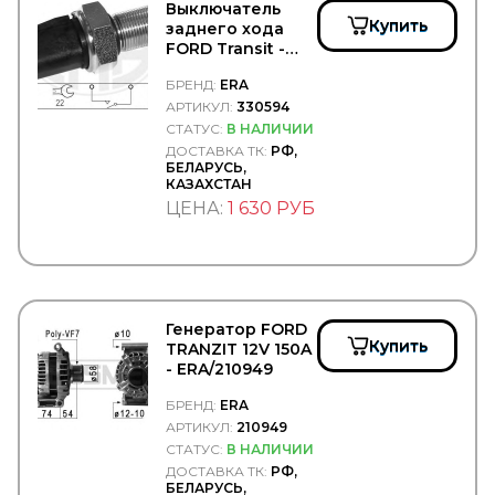
ETP
Выключатель
EUROEX
Купить
заднего хода
EUROFLEX
FORD Transit -
EUROLITES
ERA/330594
БРЕНД:
ERA
EUROPART
АРТИКУЛ:
330594
Exedy
EXIDE
СТАТУС:
В НАЛИЧИИ
EXIT
ДОСТАВКА ТК:
РФ,
БЕЛАРУСЬ,
EXOVO
КАЗАХСТАН
F-CORE
ЦЕНА:
1 630 РУБ
FA1
FAD
FAE
FAG
FAIR
FAST
Генератор FORD
FAW
Купить
TRANZIT 12V 150A
FEBEST
- ERA/210949
FEBI
Federal Mogul
БРЕНД:
ERA
FENNO
АРТИКУЛ:
210949
Fenox
СТАТУС:
В НАЛИЧИИ
FERODO
ДОСТАВКА ТК:
РФ,
FERSA
БЕЛАРУСЬ,