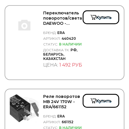
ISUZU
JAGUAR
Переключатель
JAPANPARTS
Купить
поворотов/света
JCB
DAEWOO -
JIKIU
ERA/440420
JMC
БРЕНД:
ERA
JOHN DEERE
АРТИКУЛ:
440420
JONIX
СТАТУС:
В НАЛИЧИИ
JOST
ДОСТАВКА ТК:
РФ,
JP GROUP
БЕЛАРУСЬ,
JT
КАЗАХСТАН
JTC
ЦЕНА:
1 492 РУБ
JURATEC
JURID
JYKI
K+F
KACMAZLAR
Реле поворотов
KAHVECI
Купить
MB 24V 170W -
KALE
ERA/661152
KALMAR
KAMAZ
БРЕНД:
ERA
KAMOKA
АРТИКУЛ:
661152
KARCHER
СТАТУС:
В НАЛИЧИИ