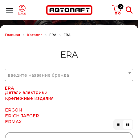
EDS
EDSCHA/SESAM
0
EGE FREN
Вход
Ege Rot
EGEROT
EGR
Главная
Каталог
ERA
ERA
EKOFIL
ELEMENT
ELF
ERA
ELRING
EMEK
ENEOS
Enterprise
введите название бренда
Epistar
EPSILON
ERA
Детали электрики
Крепёжные изделия
ERGON
ERICH JAEGER
ERMAX
ERREVI
ESCO