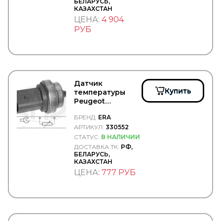
БЕЛАРУСЬ,
GF
КАЗАХСТАН
GIGANT
ЦЕНА:
4 904
Gigawatt
РУБ
GISLAVED
GiTi
GKN
Gleid
GLOBELT
GLYCO
Датчик
GMAK
Купить
температуры
GMB
Peugeot
GOETZE
307/207/308(EP6)
GOODWILL
БРЕНД:
ERA
- ERA/330552
GOODYEAR/SPRINGRIDE
АРТИКУЛ:
330552
GORDON
СТАТУС:
В НАЛИЧИИ
GOROAD
ДОСТАВКА ТК:
РФ,
GPgroup
БЕЛАРУСЬ,
КАЗАХСТАН
GRAF
ЦЕНА:
777 РУБ
GRAMMER
GRASS
GREAT WALL
GSP
GT-Radial
HAFT