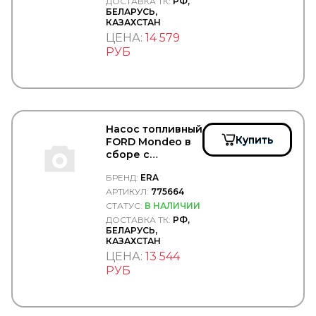
ДОСТАВКА ТК:
РФ,
HINO
БЕЛАРУСЬ,
HOBI
КАЗАХСТАН
HOLA
ЦЕНА:
14 579
HOLSET
РУБ
HONDA
HORN
HORPOL
Horse Power
HOWO
HTP
Насос топливный
HUCO
Купить
FORD Mondeo в
HYBSZ
сборе с
HYDCAB
датчиком -
HYUNDAI/KIA
БРЕНД:
ERA
ERA/775664
HYVA
АРТИКУЛ:
775664
ICER
СТАТУС:
В НАЛИЧИИ
IDEMITSU
ДОСТАВКА ТК:
РФ,
БЕЛАРУСЬ,
IKA
КАЗАХСТАН
ILME
ЦЕНА:
13 544
IMIOLA
РУБ
INA
INTER
INTERNATIONAL
ISKRA