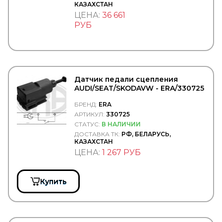
КАЗАХСТАН
FG WILSON
ЦЕНА:
36 661
FIAT
Filter A.G.
РУБ
Filter AG
Filtrec
Filtromex
FILTRON
FIORM
Датчик педали сцепления
FIRAD
AUDI/SEAT/SKODAVW - ERA/330725
FIRESTONE
FIXAR
БРЕНД:
ERA
FLEETGUARD
АРТИКУЛ:
330725
FLEXLINE
СТАТУС:
В НАЛИЧИИ
FOMAR ROULUNDS
ДОСТАВКА ТК:
РФ, БЕЛАРУСЬ,
FORCEKRAFT
КАЗАХСТАН
FORCH
ЦЕНА:
1 267 РУБ
FORD
FORMPART
FORMPARTS
Купить
FORSAGE
Forward
FOTON
FP-DIESEL