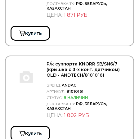
AXUT
ДОСТАВКА ТК:
РФ, БЕЛАРУСЬ,
КАЗАХСТАН
AYD
ЦЕНА:
1 871 РУБ
AYDINSAN
AYFAR
BAGEN
BAILEY MORRIS UK
Купить
BALDWIN
BALTEX
Baltrotors
Bawer
BELAK
Р/к суппорта KNORR SB/SN6/7
Belgium
(крышка с 3-х конт. датчиком)
BENDIX
OLD - ANDTECH/81010161
BEPCO
БРЕНД:
ANDAC
BERAL
АРТИКУЛ:
81010161
BERG KRAFT
BERU
СТАТУС:
В НАЛИЧИИ
BEWEKO
ДОСТАВКА ТК:
РФ, БЕЛАРУСЬ,
КАЗАХСТАН
BEZARES
ЦЕНА:
1 802 РУБ
BF
BF GERMANY
BF Goodrich
BGS
Купить