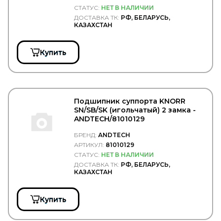
DAHL
СТАТУС:
НЕТ В НАЛИЧИИ
DAKEN
ДОСТАВКА ТК:
РФ, БЕЛАРУСЬ,
DANA
КАЗАХСТАН
Darwin Plus
DAYCO
DAYTON
Купить
DEFA
DELCO REMY
DELPHI
DELTA
Delta Autotechnik
Подшипник суппорта KNORR
DENSO
SN/SB/SK (игольчатый) 2 замка -
DEPO
ANDTECH/81010129
DETROIT DIESEL
DEUTZ
БРЕНД:
ANDTECH
Diamond
АРТИКУЛ:
81010129
DID
СТАТУС:
НЕТ В НАЛИЧИИ
DIFA
ДОСТАВКА ТК:
РФ, БЕЛАРУСЬ,
DIMEX
КАЗАХСТАН
DINEX
DIRECT PARTS
Купить
DITAS
DOKA
DOLZ