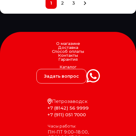
1
2
3
EXIT
EXOVO
F-CORE
FA1
FAD
FAE
FAG
FAIR
О магазине
Доставка
FAST
Способ оплаты
FAW
Контакты
Гарантия
FEBEST
FEBI
Каталог
Federal Mogul
Задать вопрос
FENNO
Fenox
FERODO
FERSA
Петрозаводск
FG WILSON
FIAT
+7 (8142) 56 9999
Filter A.G.
+7 (911) 051 7000
Filter AG
Filtrec
Часы работы:
Filtromex
ПН-ПТ 9:00–18:00,
FILTRON