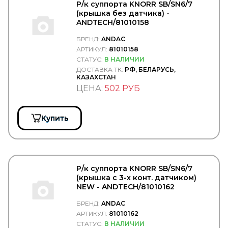
ASPOKEM
Р/к суппорта KNORR SB/SN6/7
ASSO
(крышка без датчика) -
ASTERRO
ANDTECH/81010158
ASVA
БРЕНД:
ANDAC
AT
АРТИКУЛ:
81010158
AT Tuote
ATD
СТАТУС:
В НАЛИЧИИ
ATE
ДОСТАВКА ТК:
РФ, БЕЛАРУСЬ,
КАЗАХСТАН
AUDI
ЦЕНА:
502 РУБ
AUGER
AUTO-GUR
AUTOCAR
Autofamily
Купить
AUTOFREN
AUTOFREN SEINSA
AUTOMANN
AutoPartS
AutoTechteile
Р/к суппорта KNORR SB/SN6/7
AVA
(крышка с 3-х конт. датчиком)
Avex
NEW - ANDTECH/81010162
AVS
БРЕНД:
ANDAC
AVTECH
АРТИКУЛ:
81010162
AVTOSHTAMP
AVTService
СТАТУС:
В НАЛИЧИИ