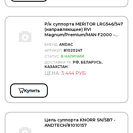
BIG FILTER
BIGOAL
BILSTEIN
BINOTTO
BIPRO
Р/к суппорта MERITOR LRG546/547
BKF
(направляющие) RVI
BLACKTECH
Magnum/Premium/MAN F2000 -
BMW
ANDTECH/81020247
БРЕНД:
ANDAC
BOBCAT
АРТИКУЛ:
81020247
BODYPARTS
BOGE
СТАТУС:
В НАЛИЧИИ
BORG HICO
ДОСТАВКА ТК:
РФ, БЕЛАРУСЬ,
КАЗАХСТАН
BORG WARNER
ЦЕНА:
3 444 РУБ
BOSAL
BOSCH
BPW
BREMBO
Купить
BREMI
BREMSKERL
BRIAB
Brisk
BRITAX
Цепь суппорта KNORR SN/SB7 -
BSG
ANDTECH/81010157
CAFFARO