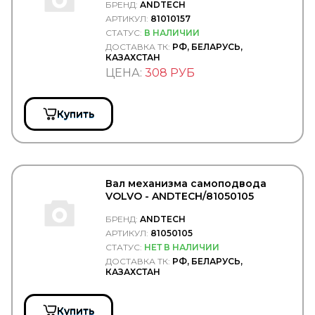
БРЕНД:
ANDTECH
CALIX
CAMOZZI
АРТИКУЛ:
81010157
CARDONE
СТАТУС:
В НАЛИЧИИ
CAREX
ДОСТАВКА ТК:
РФ, БЕЛАРУСЬ,
КАЗАХСТАН
CARGEN
ЦЕНА:
308 РУБ
CARGO
CARGO FLOOR
CARTFUL
CASE
Купить
CASTELLO
CASTROL
CATERPILLAR
CDC
CEI
Вал механизма самоподвода
CF S.r.l.
VOLVO - ANDTECH/81050105
CFT
CGA
БРЕНД:
ANDTECH
CGR
АРТИКУЛ:
81050105
CHAMPION
СТАТУС:
НЕТ В НАЛИЧИИ
CHEVROLET
ДОСТАВКА ТК:
РФ, БЕЛАРУСЬ,
КАЗАХСТАН
CHRYSLER
CINPAL
CIPEC
Купить
CNC