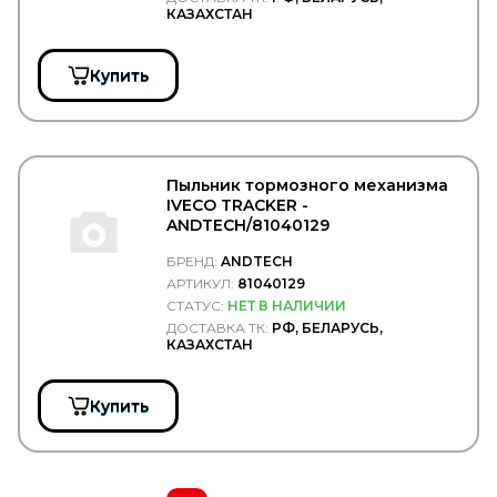
EGEROT
КАЗАХСТАН
EGR
EKOFIL
ELEMENT
Купить
ELF
ELRING
EMEK
ENEOS
Enterprise
Пыльник тормозного механизма
Epistar
IVECO TRACKER -
EPSILON
ANDTECH/81040129
ERA
ERGON
БРЕНД:
ANDTECH
ERICH JAEGER
АРТИКУЛ:
81040129
ERMAX
СТАТУС:
НЕТ В НАЛИЧИИ
ERREVI
ДОСТАВКА ТК:
РФ, БЕЛАРУСЬ,
ESCO
КАЗАХСТАН
ETP
EUROEX
EUROFLEX
Купить
EUROLITES
EUROPART
Exedy
EXIDE