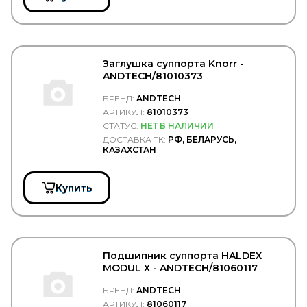
COBAT-TITAN-ARCTIC
Cobra Tuning
COJALI
COLAERT
COMBO
Заглушка суппорта Knorr -
ANDTECH/81010373
COMMA
Concord
БРЕНД:
ANDTECH
Connect
АРТИКУЛ:
81010373
CONTINENTAL
СТАТУС:
НЕТ В НАЛИЧИИ
CONTITECH
ДОСТАВКА ТК:
РФ, БЕЛАРУСЬ,
Convitex
КАЗАХСТАН
COPAR
CORIV
CORTECO
Купить
COSIBO
COSPEL
COVIND
CRAFT
CTR
Подшипник суппорта HALDEX
CUMMINS
MODUL X - ANDTECH/81060117
CUYMAR
DAEWOO
БРЕНД:
ANDTECH
DAF
АРТИКУЛ:
81060117