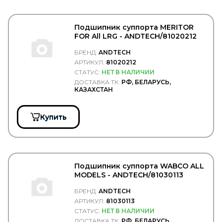
DOMAR
DOMINANT
DON (TMD Friction Group)
Подшипник суппорта MERITOR
DONALDSON
FOR All LRG - ANDTECH/81020212
DONGFENG
БРЕНД:
ANDTECH
DONGIL
АРТИКУЛ:
81020212
Doosan
DOTA
СТАТУС:
НЕТ В НАЛИЧИИ
DPH
ДОСТАВКА ТК:
РФ, БЕЛАРУСЬ,
КАЗАХСТАН
DPIA
DT Spare Parts
DTP (Diesel Truck Parts)
Купить
DUNLOP
Durbloc
DUROLINE
EATON
EBERSPACHER
Подшипник суппорта WABCO ALL
EBS
MODELS - ANDTECH/81030113
EDCON
EDS
БРЕНД:
ANDTECH
EDSCHA/SESAM
АРТИКУЛ:
81030113
EGE FREN
СТАТУС:
НЕТ В НАЛИЧИИ
Ege Rot
ДОСТАВКА ТК:
РФ, БЕЛАРУСЬ,