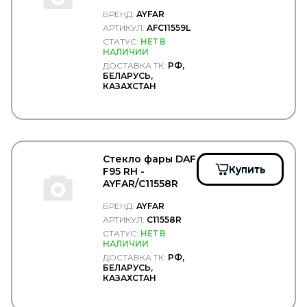
CASTROL
CATERPILLAR
БРЕНД:
AYFAR
CDC
АРТИКУЛ:
AFC11559L
CEI
СТАТУС:
НЕТ В
CF S.r.l.
НАЛИЧИИ
CFT
ДОСТАВКА ТК:
РФ,
БЕЛАРУСЬ,
CGA
КАЗАХСТАН
CGR
CHAMPION
CHEVROLET
CHRYSLER
CINPAL
CIPEC
Стекло фары DAF
Купить
CNC
F95 RH -
COBAT-TITAN-ARCTIC
AYFAR/C11558R
Cobra Tuning
БРЕНД:
AYFAR
COJALI
АРТИКУЛ:
C11558R
COLAERT
СТАТУС:
НЕТ В
COMBO
НАЛИЧИИ
COMMA
ДОСТАВКА ТК:
РФ,
Concord
БЕЛАРУСЬ,
Connect
КАЗАХСТАН
CONTINENTAL
CONTITECH