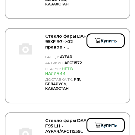
BORG HICO
КАЗАХСТАН
BORG WARNER
BOSAL
BOSCH
BPW
BREMBO
Стекло фары DAF
BREMI
Купить
95XF 97=>02
BREMSKERL
правое -
BRIAB
AYFAR/AFC11572
Brisk
БРЕНД:
AYFAR
BRITAX
АРТИКУЛ:
AFC11572
BSG
СТАТУС:
НЕТ В
CAFFARO
НАЛИЧИИ
CALIX
ДОСТАВКА ТК:
РФ,
CAMOZZI
БЕЛАРУСЬ,
КАЗАХСТАН
CARDONE
CAREX
CARGEN
CARGO
CARGO FLOOR
CARTFUL
Стекло фары DAF
CASE
Купить
F95 LH -
CASTELLO
AYFAR/AFC11559L