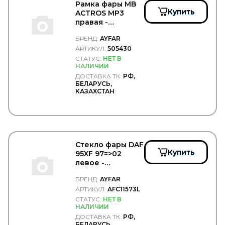
BELAK
Рамка фары MB
Belgium
Купить
ACTROS MP3
BENDIX
правая -
BEPCO
AYFAR/505430
БРЕНД:
AYFAR
BERAL
АРТИКУЛ:
505430
BERG KRAFT
BERU
СТАТУС:
НЕТ В
НАЛИЧИИ
BEWEKO
ДОСТАВКА ТК:
РФ,
BEZARES
БЕЛАРУСЬ,
BF
КАЗАХСТАН
BF GERMANY
BF Goodrich
BGS
BIG FILTER
BIGOAL
Стекло фары DAF
BILSTEIN
Купить
95XF 97=>02
BINOTTO
левое -
BIPRO
AYFAR/AFC11573L
BKF
БРЕНД:
AYFAR
BLACKTECH
АРТИКУЛ:
AFC11573L
BMW
СТАТУС:
НЕТ В
BOBCAT
НАЛИЧИИ
BODYPARTS
ДОСТАВКА ТК:
РФ,
BOGE
БЕЛАРУСЬ,