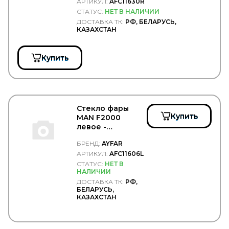
АРТИКУЛ:
AFC11630R
DENSO
СТАТУС:
НЕТ В НАЛИЧИИ
DEPO
ДОСТАВКА ТК:
РФ, БЕЛАРУСЬ,
DETROIT DIESEL
КАЗАХСТАН
DEUTZ
Diamond
DID
Купить
DIFA
DIMEX
DINEX
DIRECT PARTS
DITAS
Стекло фары
DOKA
Купить
MAN F2000
DOLZ
левое -
DOMAR
AYFAR/AFC11606L
БРЕНД:
AYFAR
DOMINANT
DON (TMD Friction Group)
АРТИКУЛ:
AFC11606L
DONALDSON
СТАТУС:
НЕТ В
НАЛИЧИИ
DONGFENG
ДОСТАВКА ТК:
РФ,
DONGIL
БЕЛАРУСЬ,
Doosan
КАЗАХСТАН
DOTA
DPH
DPIA