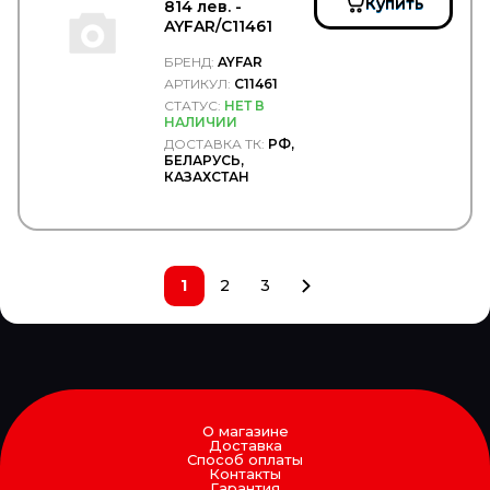
FEBEST
Купить
814 лев. -
FEBI
AYFAR/C11461
Federal Mogul
БРЕНД:
AYFAR
FENNO
АРТИКУЛ:
C11461
Fenox
FERODO
СТАТУС:
НЕТ В
НАЛИЧИИ
FERSA
ДОСТАВКА ТК:
РФ,
FG WILSON
БЕЛАРУСЬ,
FIAT
КАЗАХСТАН
Filter A.G.
Filter AG
Filtrec
Filtromex
FILTRON
1
2
3
FIORM
FIRAD
FIRESTONE
FIXAR
FLEETGUARD
FLEXLINE
FOMAR ROULUNDS
О магазине
FORCEKRAFT
Доставка
FORCH
Способ оплаты
Контакты
FORD
Гарантия