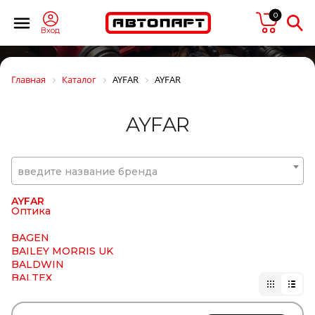
Autofamily
AUTOFREN
0
AUTOFREN SEINSA
Вход
AUTOMANN
AutoPartS
AutoTechteile
Главная
Каталог
AYFAR
AYFAR
AVA
Avex
AVS
AYFAR
AVTECH
AVTOSHTAMP
AVTService
AXUT
введите название бренда
AYD
AYDINSAN
AYFAR
Оптика
BAGEN
BAILEY MORRIS UK
BALDWIN
BALTEX
Baltrotors
Bawer