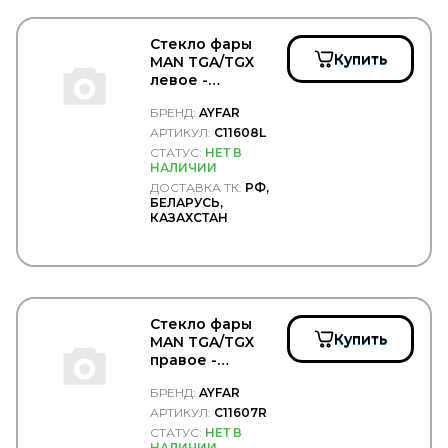
DT Spare Parts
DTP (Diesel Truck Parts)
DUNLOP
Стекло фары
Купить
MAN TGA/TGX
Durbloc
левое -
DUROLINE
AYFAR/C11608L
EATON
БРЕНД:
AYFAR
EBERSPACHER
АРТИКУЛ:
C11608L
EBS
СТАТУС:
НЕТ В
EDCON
НАЛИЧИИ
EDS
ДОСТАВКА ТК:
РФ,
EDSCHA/SESAM
БЕЛАРУСЬ,
EGE FREN
КАЗАХСТАН
Ege Rot
EGEROT
EGR
EKOFIL
ELEMENT
Стекло фары
ELF
Купить
MAN TGA/TGX
ELRING
правое -
EMEK
AYFAR/C11607R
ENEOS
БРЕНД:
AYFAR
Enterprise
АРТИКУЛ:
C11607R
Epistar
СТАТУС:
НЕТ В
EPSILON
НАЛИЧИИ