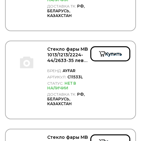
ERA
ДОСТАВКА ТК:
РФ,
ERGON
БЕЛАРУСЬ,
КАЗАХСТАН
ERICH JAEGER
ERMAX
ERREVI
ESCO
ETP
EUROEX
Стекло фары MB
EUROFLEX
Купить
1013/1213/2224-
EUROLITES
44/2633-35 левой
EUROPART
- AYFAR/C11533L
Exedy
БРЕНД:
AYFAR
EXIDE
АРТИКУЛ:
C11533L
EXIT
СТАТУС:
НЕТ В
EXOVO
НАЛИЧИИ
F-CORE
ДОСТАВКА ТК:
РФ,
БЕЛАРУСЬ,
FA1
КАЗАХСТАН
FAD
FAE
FAG
FAIR
FAST
FAW
Стекло фары MB