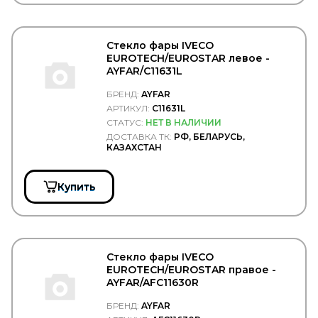
Convitex
COPAR
CORIV
Стекло фары IVECO
CORTECO
EUROTECH/EUROSTAR левое -
COSIBO
AYFAR/C11631L
COSPEL
COVIND
БРЕНД:
AYFAR
CRAFT
АРТИКУЛ:
C11631L
CTR
СТАТУС:
НЕТ В НАЛИЧИИ
CUMMINS
ДОСТАВКА ТК:
РФ, БЕЛАРУСЬ,
CUYMAR
КАЗАХСТАН
DAEWOO
DAF
DAHL
Купить
DAKEN
DANA
Darwin Plus
DAYCO
DAYTON
Стекло фары IVECO
DEFA
EUROTECH/EUROSTAR правое -
DELCO REMY
AYFAR/AFC11630R
DELPHI
DELTA
БРЕНД:
AYFAR
Delta Autotechnik