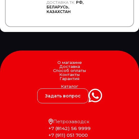
ДОСТАВКА ТК:
РФ,
KIA
БЕЛАРУСЬ,
KING
КАЗАХСТАН
KKK
KLOKKERHOLM
KM Auto Technik
KN
KNECHT
KNORR BREMSE
KOMATSU
KONGSBERG
О магазине
KONI
Доставка
KONIG
Способ оплаты
Контакты
KOYO
Гарантия
KRAUF
Каталог
KROMBERG
KRONE
Задать вопрос
KUDO
KURTSAN
L1
LADA
Петрозаводск
LAND ROVER
+7 (8142) 56 9999
LASO
LAVR
+7 (911) 051 7000