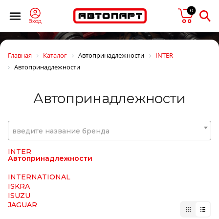
HORN
0
HORPOL
Horse Power
Вход
HOWO
HTP
HUCO
Главная
Каталог
Автопринадлежности
INTER
HYBSZ
Автопринадлежности
HYDCAB
HYUNDAI/KIA
HYVA
Автопринадлежности
ICER
IDEMITSU
IKA
ILME
введите название бренда
IMIOLA
INA
INTER
Автопринадлежности
INTERNATIONAL
ISKRA
ISUZU
JAGUAR
JAPANPARTS