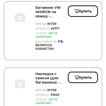
JCB
JIKIU
Багажник VW
JMC
Купить
AMAROK на
JOHN DEERE
крышу -
JONIX
INTER/49717
БРЕНД:
INTER
JOST
АРТИКУЛ:
49717
JP GROUP
JT
СТАТУС:
НЕТ В
НАЛИЧИИ
JTC
ДОСТАВКА ТК:
РФ,
JURATEC
БЕЛАРУСЬ,
JURID
КАЗАХСТАН
JYKI
K+F
KACMAZLAR
KAHVECI
KALE
Накладка с
KALMAR
Купить
замком (для
KAMAZ
багажника) -
KAMOKA
INTER/51605
KARCHER
БРЕНД:
INTER
KASHIYAMA
АРТИКУЛ:
51605
KAWE
СТАТУС:
НЕТ В
KERRY
НАЛИЧИИ
KESLA