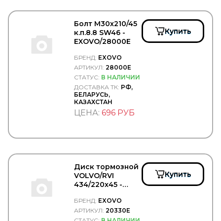
GABRIEL
GARNET
GARRET
Болт М30х210/45
GATES
Купить
к.п.8.8 SW46 -
GAZ
EXOVO/28000E
GBrake
GENERAL MOTORS
БРЕНД:
EXOVO
GENERAL RICAMBI
АРТИКУЛ:
28000E
GENIRPARTS
СТАТУС:
В НАЛИЧИИ
GEPAR
ДОСТАВКА ТК:
РФ,
GEREP
БЕЛАРУСЬ,
КАЗАХСТАН
GF
ЦЕНА:
696 РУБ
GIGANT
Gigawatt
GISLAVED
GiTi
GKN
Gleid
Диск тормозной
GLOBELT
Купить
VOLVO/RVI
GLYCO
434/220x45 -
GMAK
EXOVO/20330E
GMB
БРЕНД:
EXOVO
GOETZE
АРТИКУЛ:
20330E
GOODWILL
СТАТУС:
В НАЛИЧИИ