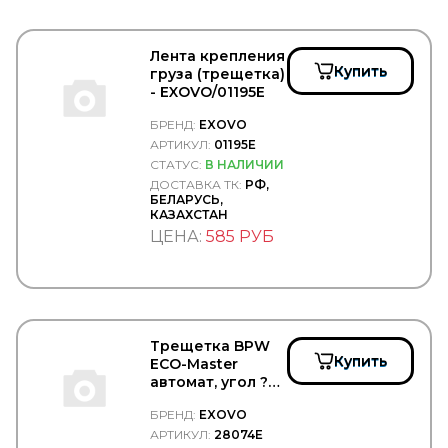
JURID
JYKI
K+F
Лента крепления
KACMAZLAR
Купить
груза (трещетка)
KAHVECI
- EXOVO/01195E
KALE
БРЕНД:
EXOVO
KALMAR
АРТИКУЛ:
01195E
KAMAZ
KAMOKA
СТАТУС:
В НАЛИЧИИ
KARCHER
ДОСТАВКА ТК:
РФ,
БЕЛАРУСЬ,
KASHIYAMA
КАЗАХСТАН
KAWE
ЦЕНА:
585 РУБ
KERRY
KESLA
KIA
KING
KKK
KLOKKERHOLM
Трещетка BPW
KM Auto Technik
Купить
ECO-Master
KN
автомат, угол ?
KNECHT
=50° -
KNORR BREMSE
БРЕНД:
EXOVO
EXOVO/28074E
KOMATSU
АРТИКУЛ:
28074E