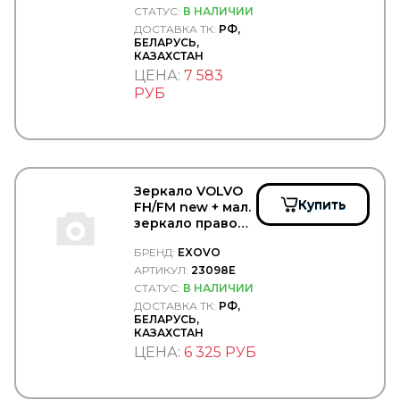
HYUNDAI/KIA
СТАТУС:
В НАЛИЧИИ
HYVA
ДОСТАВКА ТК:
РФ,
ICER
БЕЛАРУСЬ,
IDEMITSU
КАЗАХСТАН
IKA
ЦЕНА:
7 583
ILME
РУБ
IMIOLA
INA
INTER
INTERNATIONAL
ISKRA
Зеркало VOLVO
ISUZU
Купить
FH/FM new + мал.
JAGUAR
зеркало правое
JAPANPARTS
в сборе элект.+
JCB
БРЕНД:
EXOVO
обогрев -
JIKIU
EXOVO/23098E
АРТИКУЛ:
23098E
JMC
СТАТУС:
В НАЛИЧИИ
JOHN DEERE
ДОСТАВКА ТК:
РФ,
JONIX
БЕЛАРУСЬ,
JOST
КАЗАХСТАН
JP GROUP
ЦЕНА:
6 325 РУБ
JT
JTC
JURATEC