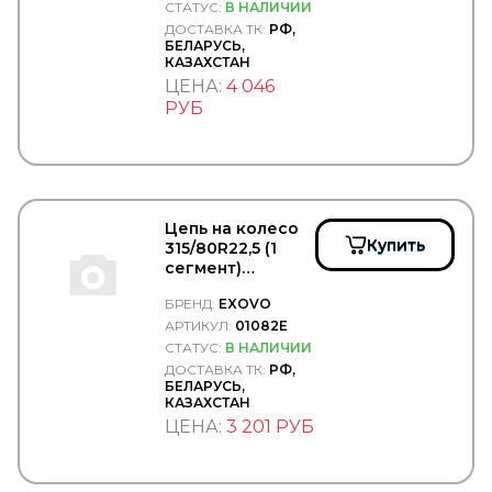
KONGSBERG
СТАТУС:
В НАЛИЧИИ
KONI
ДОСТАВКА ТК:
РФ,
KONIG
БЕЛАРУСЬ,
КАЗАХСТАН
KOYO
ЦЕНА:
4 046
KRAUF
KROMBERG
РУБ
KRONE
KUDO
KURTSAN
L1
LADA
Цепь на колесо
LAND ROVER
Купить
315/80R22,5 (1
LASO
сегмент)
LAVR
крепление
LEDO
БРЕНД:
EXOVO
болтом (браслет)
LEMA
- EXOVO/01082E
АРТИКУЛ:
01082E
LEMFORDER
СТАТУС:
В НАЛИЧИИ
LEMMERZ
ДОСТАВКА ТК:
РФ,
LESJOFORS
БЕЛАРУСЬ,
LICOTA
КАЗАХСТАН
LIFAN
ЦЕНА:
3 201 РУБ
LIQUI MOLY
Loctite
LOEBRO