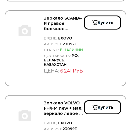
HENDRICKSON
HENGST
HEPU
Зеркало SCANIA-
HERTH+BUSS HEAVYPART
Купить
R правое
HESTAL
большое
HESTERBERG
(двойное) -
HI-LOADER
БРЕНД:
EXOVO
EXOVO/23092E
Hiab
АРТИКУЛ:
23092E
HIFI Filter
СТАТУС:
В НАЛИЧИИ
Hiflo
ДОСТАВКА ТК:
РФ,
HINO
БЕЛАРУСЬ,
КАЗАХСТАН
HOBI
ЦЕНА:
6 241 РУБ
HOLA
HOLSET
HONDA
HORN
HORPOL
Horse Power
Зеркало VOLVO
HOWO
Купить
FH/FM new + мал.
HTP
зеркало левое в
HUCO
сборе элект.+
HYBSZ
БРЕНД:
EXOVO
обогрев -
HYDCAB
EXOVO/23099E
АРТИКУЛ:
23099E