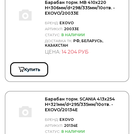
FAG
Барабан торм. MB 410х220
FAIR
H=306мм/d=298/335мм/10отв. -
FAST
EXOVO/20033E
FAW
БРЕНД:
EXOVO
FEBEST
АРТИКУЛ:
20033E
FEBI
Federal Mogul
СТАТУС:
В НАЛИЧИИ
FENNO
ДОСТАВКА ТК:
РФ, БЕЛАРУСЬ,
КАЗАХСТАН
Fenox
ЦЕНА:
14 204 РУБ
FERODO
FERSA
FG WILSON
FIAT
Купить
Filter A.G.
Filter AG
Filtrec
Filtromex
FILTRON
Барабан торм. SCANIA 413х254
FIORM
H=321мм/d=295/335мм/10отв. -
FIRAD
EXOVO/20134E
FIRESTONE
БРЕНД:
EXOVO
FIXAR
АРТИКУЛ:
20134E
FLEETGUARD
FLEXLINE
СТАТУС:
В НАЛИЧИИ