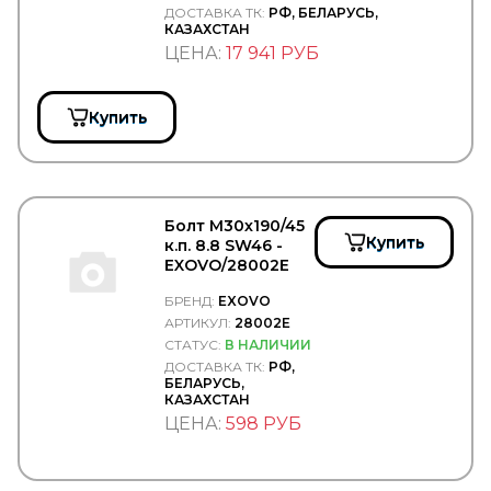
FOMAR ROULUNDS
ДОСТАВКА ТК:
РФ, БЕЛАРУСЬ,
КАЗАХСТАН
FORCEKRAFT
ЦЕНА:
17 941 РУБ
FORCH
FORD
FORMPART
FORMPARTS
Купить
FORSAGE
Forward
FOTON
FP-DIESEL
FRAM
Болт М30х190/45
FRANZ SAUERMANN
Купить
к.п. 8.8 SW46 -
FRAS-LE
EXOVO/28002E
FRECCIA
БРЕНД:
EXOVO
FREENCO
АРТИКУЛ:
28002E
FREIGHTLINER
FREMAX
СТАТУС:
В НАЛИЧИИ
FRENKIT
ДОСТАВКА ТК:
РФ,
БЕЛАРУСЬ,
FRENOTRUCK
КАЗАХСТАН
FRIGAIR
ЦЕНА:
598 РУБ
FRISTOM
FSS
FTE