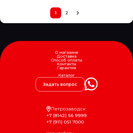
LOGLIFT
LOHR
1
2
LOKHEN SRL
LOYA
LPR
LUBER FINER
LUK
LUMAG
LUZAR
О магазине
LYNXauto
Доставка
MAGNETI MARELLI
Способ оплаты
Контакты
MAHLE
Гарантия
MAJORSELL
Каталог
MAN
MANDO
Задать вопрос
MANN FILTER
MANNOL
MANSONS
MANTIS
Петрозаводск
MAPCO
+7 (8142) 56 9999
Markkinointi MUIKKU OY
MARS
+7 (911) 051 7000
MARSHALL
MASTER POWER