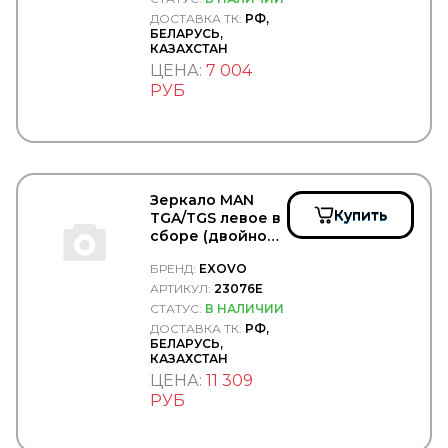
GOODYEAR/SPRINGRIDE
ДОСТАВКА ТК:
РФ,
GORDON
БЕЛАРУСЬ,
GOROAD
КАЗАХСТАН
GPgroup
ЦЕНА:
7 004
GRAF
РУБ
GRAMMER
GRASS
GREAT WALL
GSP
GT-Radial
HAFT
Зеркало MAN
Купить
HALDEX
TGA/TGS левое в
сборе (двойное,
HAMMER
большое эл.рег./
HanDok
БРЕНД:
EXOVO
малое
HANKOOK
механическое с
АРТИКУЛ:
23076E
HANLIN
подогр) -
СТАТУС:
В НАЛИЧИИ
Hans Pries
EXOVO/23076E
ДОСТАВКА ТК:
РФ,
HAPPY HOME
БЕЛАРУСЬ,
HARTUNG
КАЗАХСТАН
HAWK
ЦЕНА:
11 309
HBN
РУБ
HC-CARGO
HD Parts
HELLA/BEHR