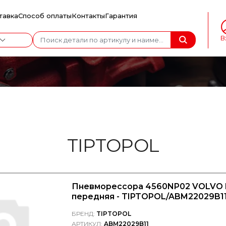
тавка
Способ оплаты
Контакты
Гарантия
В
TIPTOPOL
Пневморессора 4560NP02 VOLVO 
передняя - TIPTOPOL/ABM22029B1
БРЕНД:
TIPTOPOL
АРТИКУЛ:
ABM22029B11