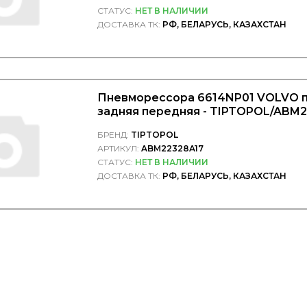
СТАТУС:
НЕТ В НАЛИЧИИ
ДОСТАВКА ТК:
РФ, БЕЛАРУСЬ, КАЗАХСТАН
Пневморессора 6614NP01 VOLVO п
задняя передняя - TIPTOPOL/ABM
БРЕНД:
TIPTOPOL
АРТИКУЛ:
ABM22328A17
СТАТУС:
НЕТ В НАЛИЧИИ
ДОСТАВКА ТК:
РФ, БЕЛАРУСЬ, КАЗАХСТАН