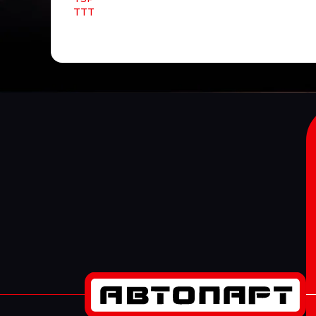
TTT
TYC
TYG
TZERLI
UC
UFI
UK RATIO
UNIBRAKE
UNITED MOTORS
VADEN
VAG (AUDI, VW, SKODA)
VAICO
VALEO
VARTA
VBG
VDO
VERIGA
VERNET-CALORSTAT
VIBRACOUSTIC
VICTOR REINZ
VIGNAL
VIKA
VILITAN