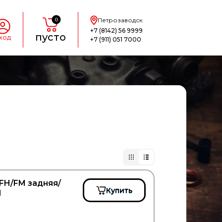
0
Петрозаводск
+7 (8142) 56 9999
пусто
ход
+7 (911) 051 7000
FH/FM задняя/
Купить
1