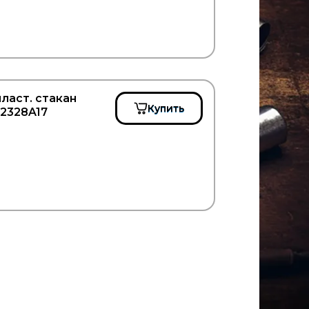
ласт. стакан
Купить
22328A17