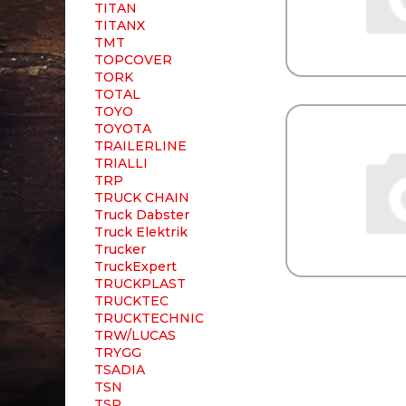
TITAN
TITANX
TMT
TOPCOVER
TORK
TOTAL
TOYO
TOYOTA
TRAILERLINE
TRIALLI
TRP
TRUCK CHAIN
Truck Dabster
Truck Elektrik
Trucker
TruckExpert
TRUCKPLAST
TRUCKTEC
TRUCKTECHNIC
TRW/LUCAS
TRYGG
TSADIA
TSN
TSP