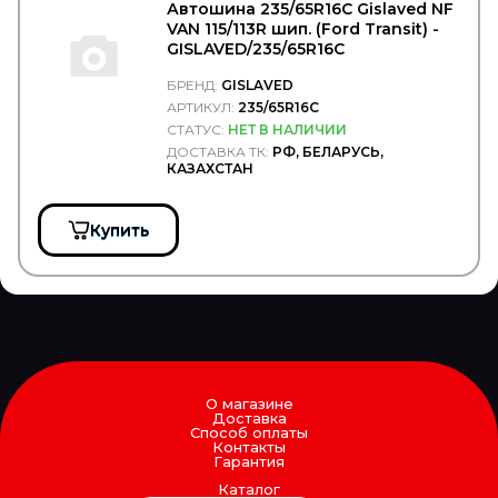
GMB
Автошина 235/65R16С Gislaved NF
GOETZE
VAN 115/113R шип. (Ford Transit) -
GOODWILL
GISLAVED/235/65R16С
GOODYEAR/SPRINGRIDE
БРЕНД:
GISLAVED
GORDON
АРТИКУЛ:
235/65R16С
GOROAD
GPgroup
СТАТУС:
НЕТ В НАЛИЧИИ
GRAF
ДОСТАВКА ТК:
РФ, БЕЛАРУСЬ,
КАЗАХСТАН
GRAMMER
GRASS
GREAT WALL
Купить
GSP
GT-Radial
HAFT
HALDEX
HAMMER
HanDok
HANKOOK
HANLIN
О магазине
Hans Pries
Доставка
HAPPY HOME
Способ оплаты
HARTUNG
Контакты
Гарантия
HAWK
HBN
Каталог