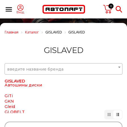
FTE
GABRIEL
0
GARNET
Вход
GARRET
GATES
GAZ
Главная
Каталог
GISLAVED
GISLAVED
GBrake
GENERAL MOTORS
GENERAL RICAMBI
GISLAVED
GENIRPARTS
GEPAR
GEREP
GF
введите название бренда
GIGANT
Gigawatt
GISLAVED
Автошины диски
GiTi
GKN
Gleid
GLOBELT
GLYCO
GMAK