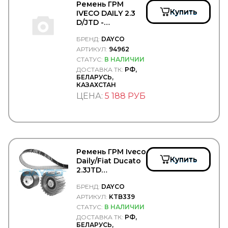
DELTA
Ремень ГРМ
Delta Autotechnik
Купить
IVECO DAILY 2.3
DENSO
D/JTD -
DEPO
DAYCO/94962
БРЕНД:
DAYCO
DETROIT DIESEL
АРТИКУЛ:
94962
DEUTZ
Diamond
СТАТУС:
В НАЛИЧИИ
DID
ДОСТАВКА ТК:
РФ,
БЕЛАРУСЬ,
DIFA
КАЗАХСТАН
DIMEX
ЦЕНА:
5 188 РУБ
DINEX
DIRECT PARTS
DITAS
DOKA
DOLZ
DOMAR
Ремень ГРМ Iveco
DOMINANT
Купить
Daily/Fiat Ducato
DON (TMD Friction Group)
2.3JTD
DONALDSON
02>+ролики -
DONGFENG
БРЕНД:
DAYCO
DAYCO/KTB339
DONGIL
АРТИКУЛ:
KTB339
Doosan
СТАТУС:
В НАЛИЧИИ
DOTA
ДОСТАВКА ТК:
РФ,
DPH
БЕЛАРУСЬ,