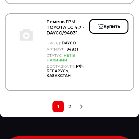
HEPU
HERTH+BUSS HEAVYPART
HESTAL
HESTERBERG
Ремень ГРМ
HI-LOADER
Купить
TOYOTA LC 4.7 -
Hiab
DAYCO/94831
HIFI Filter
Hiflo
БРЕНД:
DAYCO
HINO
АРТИКУЛ:
94831
HOBI
СТАТУС:
НЕТ В
HOLA
НАЛИЧИИ
HOLSET
ДОСТАВКА ТК:
РФ,
БЕЛАРУСЬ,
HONDA
КАЗАХСТАН
HORN
HORPOL
Horse Power
HOWO
HTP
1
2
HUCO
HYBSZ
HYDCAB
HYUNDAI/KIA
HYVA
ICER