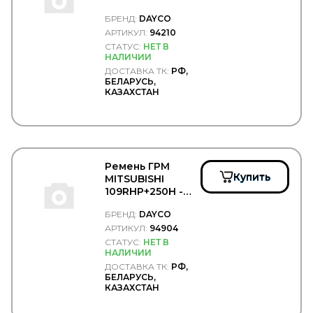
GPgroup
БРЕНД:
DAYCO
GRAF
АРТИКУЛ:
94210
GRAMMER
СТАТУС:
НЕТ В
GRASS
НАЛИЧИИ
GREAT WALL
ДОСТАВКА ТК:
РФ,
GSP
БЕЛАРУСЬ,
GT-Radial
КАЗАХСТАН
HAFT
HALDEX
HAMMER
HanDok
HANKOOK
Ремень ГРМ
HANLIN
Купить
MITSUBISHI
Hans Pries
109RHP+250H -
HAPPY HOME
DAYCO/94904
HARTUNG
БРЕНД:
DAYCO
HAWK
АРТИКУЛ:
94904
HBN
СТАТУС:
НЕТ В
HC-CARGO
НАЛИЧИИ
HD Parts
ДОСТАВКА ТК:
РФ,
HELLA/BEHR
БЕЛАРУСЬ,
HENDRICKSON
КАЗАХСТАН
HENGST