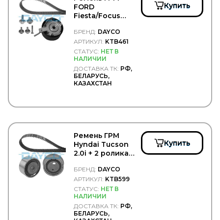
Купить
FORD
FORD
Fiesta/Focus
FORMPART
1.4/1.6 '02-> +
FORMPARTS
БРЕНД:
DAYCO
ролики -
FORSAGE
DAYCO/KTB461
АРТИКУЛ:
KTB461
Forward
СТАТУС:
НЕТ В
FOTON
НАЛИЧИИ
FP-DIESEL
ДОСТАВКА ТК:
РФ,
FRAM
БЕЛАРУСЬ,
FRANZ SAUERMANN
КАЗАХСТАН
FRAS-LE
FRECCIA
FREENCO
FREIGHTLINER
FREMAX
Ремень ГРМ
FRENKIT
Купить
Hyndai Tucson
FRENOTRUCK
2.0i + 2 ролика
FRIGAIR
(комплект) -
FRISTOM
БРЕНД:
DAYCO
DAYCO/KTB599
FSS
АРТИКУЛ:
KTB599
FTE
СТАТУС:
НЕТ В
GABRIEL
НАЛИЧИИ
GARNET
ДОСТАВКА ТК:
РФ,
GARRET
БЕЛАРУСЬ,