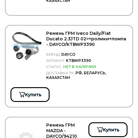
КАЗАХСТАН
GATES
GAZ
GBrake
GENERAL MOTORS
GENERAL RICAMBI
GENIRPARTS
Ремень ГРМ Iveco Daily/Fiat
GEPAR
Ducato 2.3JTD 02>+ролики+помпа
GEREP
- DAYCO/KTBWP3390
GF
GIGANT
БРЕНД:
DAYCO
Gigawatt
АРТИКУЛ:
KTBWP3390
GISLAVED
СТАТУС:
НЕТ В НАЛИЧИИ
GiTi
ДОСТАВКА ТК:
РФ, БЕЛАРУСЬ,
GKN
КАЗАХСТАН
Gleid
GLOBELT
Купить
GLYCO
GMAK
GMB
GOETZE
GOODWILL
GOODYEAR/SPRINGRIDE
Ремень ГРМ
Купить
GORDON
MAZDA -
DAYCO/94210
GOROAD