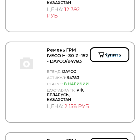
КАЗАХСТАН
DPIA
ЦЕНА:
12 392
DT Spare Parts
DTP (Diesel Truck Parts)
РУБ
DUNLOP
Durbloc
DUROLINE
EATON
EBERSPACHER
Ремень ГРМ
EBS
Купить
IVECO H=30 Z=152
EDCON
- DAYCO/94783
EDS
EDSCHA/SESAM
БРЕНД:
DAYCO
EGE FREN
АРТИКУЛ:
94783
Ege Rot
СТАТУС:
В НАЛИЧИИ
EGEROT
ДОСТАВКА ТК:
РФ,
EGR
БЕЛАРУСЬ,
EKOFIL
КАЗАХСТАН
ELEMENT
ЦЕНА:
2 158 РУБ
ELF
ELRING
EMEK
ENEOS
Enterprise