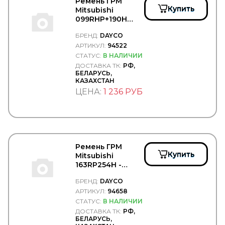
Epistar
Ремень ГРМ
Купить
EPSILON
Mitsubishi
099RHP+190H
ERA
балансир. вала -
ERGON
БРЕНД:
DAYCO
DAYCO/94522
ERICH JAEGER
АРТИКУЛ:
94522
ERMAX
СТАТУС:
В НАЛИЧИИ
ERREVI
ДОСТАВКА ТК:
РФ,
ESCO
БЕЛАРУСЬ,
ETP
КАЗАХСТАН
EUROEX
ЦЕНА:
1 236 РУБ
EUROFLEX
EUROLITES
EUROPART
Exedy
EXIDE
EXIT
Ремень ГРМ
EXOVO
Купить
Mitsubishi
F-CORE
163RP254H -
FA1
DAYCO/94658
FAD
БРЕНД:
DAYCO
FAE
АРТИКУЛ:
94658
FAG
СТАТУС:
В НАЛИЧИИ
FAIR
ДОСТАВКА ТК:
РФ,
БЕЛАРУСЬ,
FAST