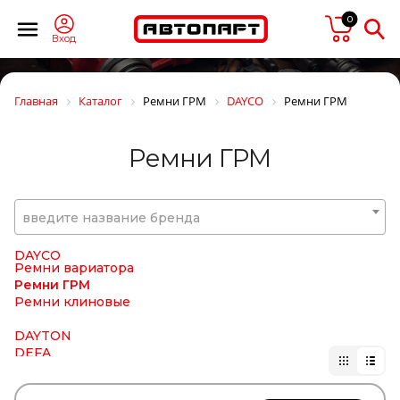
CORIV
CORTECO
0
COSIBO
Вход
COSPEL
COVIND
CRAFT
Главная
Каталог
Ремни ГРМ
DAYCO
Ремни ГРМ
CTR
CUMMINS
CUYMAR
Ремни ГРМ
DAEWOO
DAF
DAHL
DAKEN
введите название бренда
DANA
Darwin Plus
DAYCO
Ремни вариатора
Ремни ГРМ
Ремни клиновые
DAYTON
DEFA
DELCO REMY
DELPHI