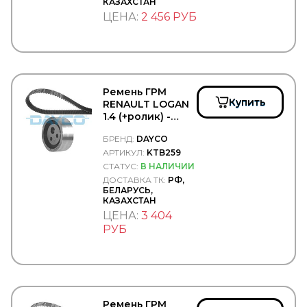
КАЗАХСТАН
FAW
ЦЕНА:
2 456 РУБ
FEBEST
FEBI
Federal Mogul
FENNO
Fenox
FERODO
Ремень ГРМ
FERSA
Купить
RENAULT LOGAN
FG WILSON
1.4 (+ролик) -
FIAT
DAYCO/KTB259
Filter A.G.
БРЕНД:
DAYCO
Filter AG
АРТИКУЛ:
KTB259
Filtrec
СТАТУС:
В НАЛИЧИИ
Filtromex
ДОСТАВКА ТК:
РФ,
FILTRON
БЕЛАРУСЬ,
FIORM
КАЗАХСТАН
FIRAD
ЦЕНА:
3 404
FIRESTONE
РУБ
FIXAR
FLEETGUARD
FLEXLINE
FOMAR ROULUNDS
FORCEKRAFT
Ремень ГРМ
FORCH