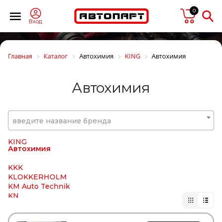
JURID
JYKI
0
K+F
Вход
KACMAZLAR
KAHVECI
KALE
Главная
Каталог
Автохимия
KING
Автохимия
KALMAR
KAMAZ
KAMOKA
Автохимия
KARCHER
KASHIYAMA
KAWE
KERRY
введите название бренда
KESLA
KIA
KING
Автохимия
KKK
KLOKKERHOLM
KM Auto Technik
KN
KNECHT
KNORR BREMSE