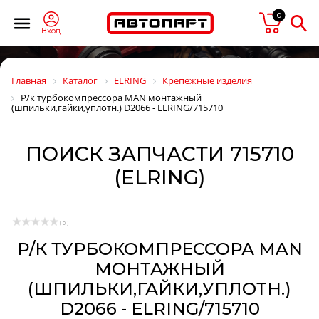
0
Вход
Главная
Каталог
ELRING
Крепёжные изделия
Р/к турбокомпрессора MAN монтажный
(шпильки,гайки,уплотн.) D2066 - ELRING/715710
ПОИСК ЗАПЧАСТИ 715710
(ELRING)
( 0 )
Р/К ТУРБОКОМПРЕССОРА MAN
МОНТАЖНЫЙ
(ШПИЛЬКИ,ГАЙКИ,УПЛОТН.)
D2066 - ELRING/715710